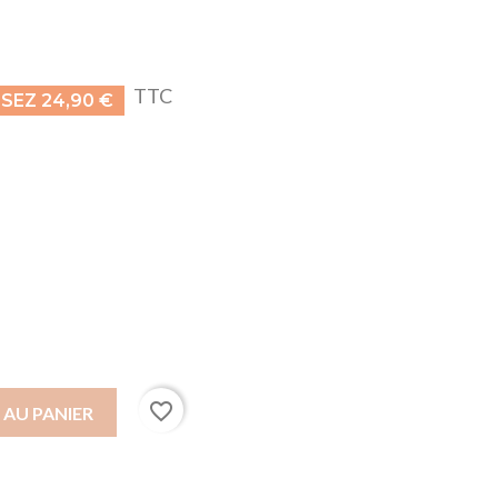
TTC
SEZ 24,90 €
favorite_border
 AU PANIER