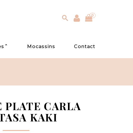
0
⌃
es
Mocassins
Contact
 PLATE CARLA
TASA KAKI