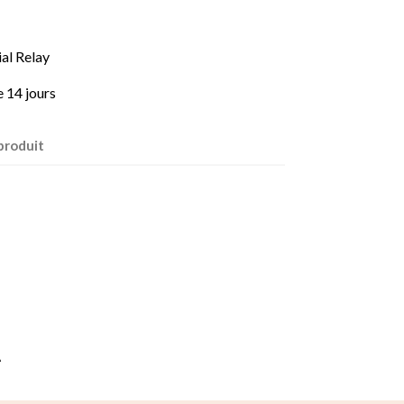
al Relay
e 14 jours
produit
A