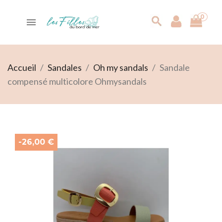
0

search
Accueil
Sandales
Oh my sandals
Sandale
compensé multicolore Ohmysandals
-26,00 €