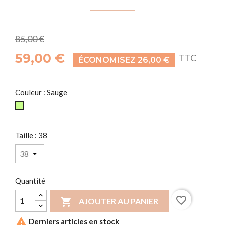
85,00 €
59,00 €
TTC
ÉCONOMISEZ 26,00 €
Couleur : Sauge
Sauge
Taille : 38
Quantité
favorite_border

AJOUTER AU PANIER

Derniers articles en stock