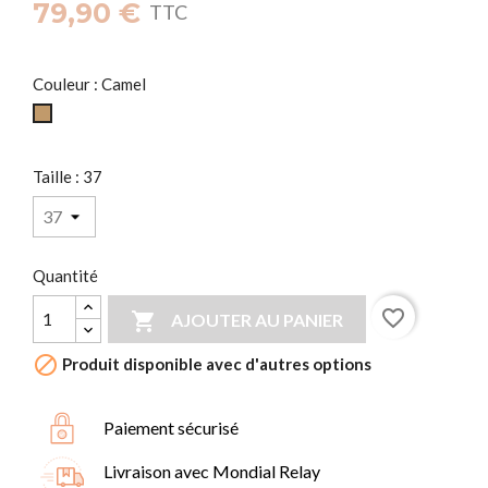
79,90 €
TTC
Couleur : Camel
Camel
Taille : 37
Quantité
favorite_border

AJOUTER AU PANIER

Produit disponible avec d'autres options
Paiement sécurisé
Livraison avec Mondial Relay