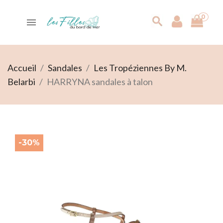
0

search
Accueil
Sandales
Les Tropéziennes By M.
Belarbi
HARRYNA sandales à talon
-30%