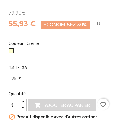
79,90 €
55,93 €
TTC
ÉCONOMISEZ 30%
Couleur : Crème
Crème
Taille : 36
Quantité
favorite_border

AJOUTER AU PANIER

Produit disponible avec d'autres options