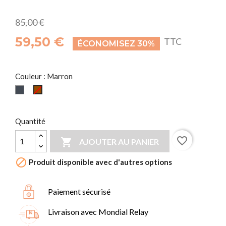
85,00 €
59,50 €
TTC
ÉCONOMISEZ 30%
Couleur : Marron
Noir
Marron
Quantité
favorite_border

AJOUTER AU PANIER

Produit disponible avec d'autres options
Paiement sécurisé
Livraison avec Mondial Relay